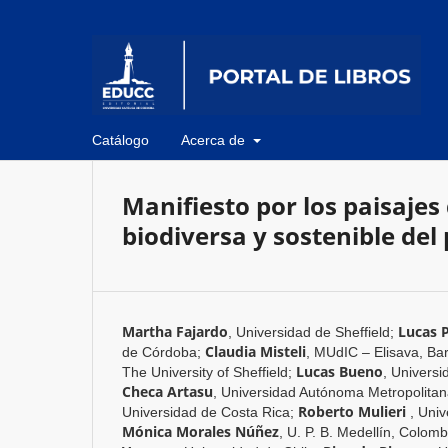
Catálogo
Acerca de
Manifiesto por los paisajes
biodiversa y sostenible del
Martha Fajardo
Lucas P
,
Universidad de Sheffield
;
Claudia Misteli
de Córdoba
;
,
MUdIC – Elisava, Ba
Lucas Bueno
The University of Sheffield
;
,
Universi
Checa Artasu
,
Universidad Autónoma Metropolita
Roberto Mulieri
Universidad de Costa Rica
;
,
Univ
Mónica Morales Núñez
,
U. P. B. Medellín, Colomb