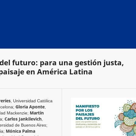
 del futuro: para una gestión justa,
 paisaje en América Latina
eríes
,
Universidad Católica
Gloria Aponte
rcelona
;
,
Martín
dad Mackenzie
;
Carlos Jankilevich
na
;
,
ersidad de Buenos Aires
;
Mónica Palma
ia
;